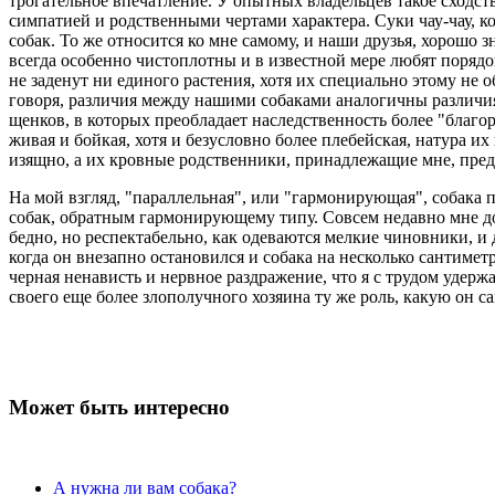
трогательное впечатление. У опытных владельцев такое сходст
симпатией и родственными чертами характера. Суки чау-чау,
собак. То же относится ко мне самому, и наши друзья, хорошо
всегда особенно чистоплотны и в известной мере любят порядо
не заденут ни единого растения, хотя их специально этому не 
говоря, различия между нашими собаками аналогичны различиям
щенков, в которых преобладает наследственность более "благор
живая и бойкая, хотя и безусловно более плебейская, натура 
изящно, а их кровные родственники, принадлежащие мне, преда
На мой взгляд, "параллельная", или "гармонирующая", собака
собак, обратным гармонирующему типу. Совсем недавно мне д
бедно, но респектабельно, как одеваются мелкие чиновники, и 
когда он внезапно остановился и собака на несколько сантиметр
черная ненависть и нервное раздражение, что я с трудом удерж
своего еще более злополучного хозяина ту же роль, какую он са
Может быть интересно
А нужна ли вам собака?