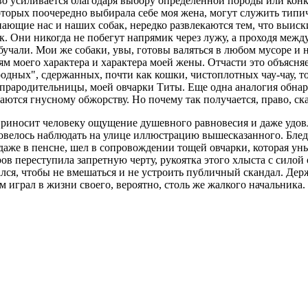
во усиливается благодаря выбору определенной породы или конк
 которых поочередно выбирала себе моя жена, могут служить т
 знающие нас и наших собак, нередко развлекаются тем, что выи
к. Они никогда не побегут напрямик через лужу, а проходя меж
обучали. Мои же собаки, увы, готовы валяться в любом мусоре и
 моего характера и характера моей жены. Отчасти это объясняет
одных", сдержанных, почти как кошки, чистоплотных чау-чау, то
их прародительницы, моей овчарки Титы. Еще одна аналогия обна
ются гнусному обжорству. Но почему так получается, право, сказ
 приносит человеку ощущение душевного равновесия и даже удов
овелось наблюдать на улице иллюстрацию вышесказанного. Бле
даже в пенсне, шел в сопровождении тощей овчарки, которая уны
ов переступила запретную черту, рукоятка этого хлыста с силой о
ался, чтобы не вмешаться и не устроить публичный скандал. Держ
м играл в жизни своего, вероятно, столь же жалкого начальника.