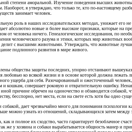
ельной степени аморальной. Изучение поведения высших животны
 Наоборот, я утверждаю, что только те, кто по-настоящему раз
уществ занимает человек.
льную роль в наших исследовательских методах, унижает его не
здает абсолютно новые и более высокие признаки, которые на пр
тном от человека ничего. Генеалогические исследования, по нео
ения человеческого разума и этики, которых мир животных вооб
рь делит с высшими животными. Утверждать, что животные лучше
ицание подлинного развития в мире живого.
лены общества защиты последних, упорно отстаивают вышеуказ
я любовью ко всякой жизни и в основе которой должна лежать лю
нного ущерба для себя. Разочарованный и ожесточенный человек
ам и кошкам, совершает роковую и отвратительную ошибку. Нена
ли иной причине обречен на одиночество и обзаводится собакой,
тву, бесспорно, нет места, если на свете есть хотя бы одно су
 собакой, дает чрезвычайно много для понимания психологии ка
льше можно узнать из отношений, складывающихся затем между 
 как и полное их сходство, часто гарантирует безоблачное счаст
о так же у хозяина и собаки вырабатывается общность манер и пр