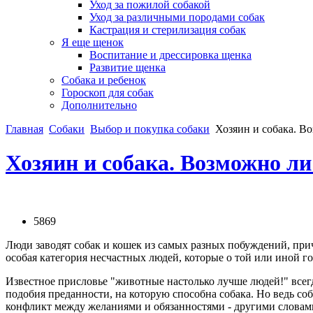
Уход за пожилой собакой
Уход за различными породами собак
Кастрация и стерилизация собак
Я еще щенок
Воспитание и дрессировка щенка
Развитие щенка
Собака и ребенок
Гороскоп для собак
Дополнительно
Главная
Собаки
Выбор и покупка собаки
Хозяин и собака. В
Хозяин и собака. Возможно ли
5869
Люди заводят собак и кошек из самых разных побуждений, прич
особая категория несчастных людей, которые о той или иной 
Известное присловье "животные настолько лучше людей!" всегд
подобия преданности, на которую способна собака. Но ведь со
конфликт между желаниями и обязанностями - другими словами, 