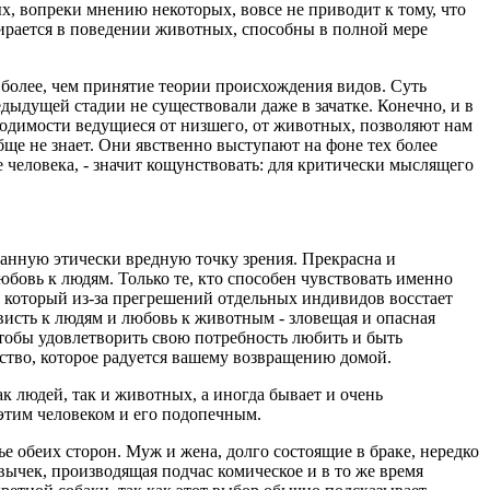
х, вопреки мнению некоторых, вовсе не приводит к тому, что
бирается в поведении животных, способны в полной мере
 более, чем принятие теории происхождения видов. Суть
едыдущей стадии не существовали даже в зачатке. Конечно, и в
бходимости ведущиеся от низшего, от животных, позволяют нам
ще не знает. Они явственно выступают на фоне тех более
 человека, - значит кощунствовать: для критически мыслящего
анную этически вредную точку зрения. Прекрасна и
бовь к людям. Только те, кто способен чувствовать именно
, который из-за прегрешений отдельных индивидов восстает
висть к людям и любовь к животным - зловещая и опасная
 чтобы удовлетворить свою потребность любить и быть
щество, которое радуется вашему возвращению домой.
к людей, так и животных, а иногда бывает и очень
этим человеком и его подопечным.
ье обеих сторон. Муж и жена, долго состоящие в браке, нередко
ивычек, производящая подчас комическое и в то же время