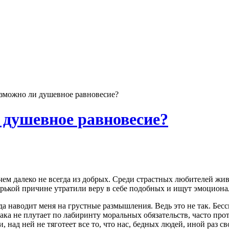
озможно ли душевное равновесие?
 душевное равновесие?
ем далеко не всегда из добрых. Среди страстных любителей жив
горькой причине утратили веру в себе подобных и ищут эмоцио
а наводит меня на грустные размышления. Ведь это не так. Бес
бака не плутает по лабиринту моральных обязательств, часто пр
над ней не тяготеет все то, что нас, бедных людей, иной раз св