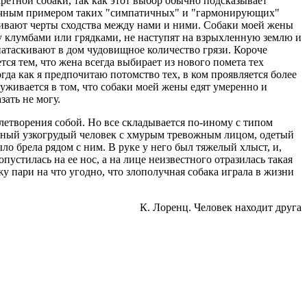
ретной собаки, так как этот выбор обычно подсказывает
ипичным примером таких "симпатичных" и "гармонирующих"
скивают черты сходства между нами и ними. Собаки моей жены
ду клумбами или грядками, не наступят на взрыхленную землю и
 натаскивают в дом чудовищное количество грязи. Короче
ся тем, что жена всегда выбирает из нового помета тех
гда как я предпочитаю потомство тех, в ком проявляется более
руживается в том, что собаки моей жены едят умеренно и
ать не могу.
летворения собой. Но все складывается по-иному с типом
дный узкогрудый человек с хмурым тревожным лицом, одетый
ло брела рядом с ним. В руке у него был тяжелый хлыст, и,
пустилась на ее нос, а на лице неизвестного отразилась такая
у пари на что угодно, что злополучная собака играла в жизни
К. Лоpенц. Человек находит друга