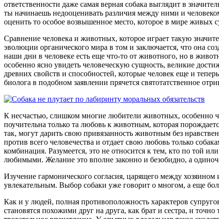
ответственности даже самая верная собака выглядит в значит
ты начинаешь недооценивать различия между ними и человеком.
оценить то особое возвышенное место, которое в мире живых с
Сравнение человека и животных, которое играет такую значите
эволюции органического мира в том и заключается, что она со
наши дни в человеке есть еще что-то от животного, но в живо
особенно ясно увидеть человеческую сущность, великие достиж
древних свойств и способностей, которые человек еще и тепе
биолога в подобном заявлении прячется святотатственное отр
К несчастью, слишком многие любители животных, особенно ч
поучительна только та любовь к животным, которая порождаетс
так, могут дарить свою привязанность животным без нравстве
против всего человечества и отдает свою любовь только собак
комбинация. Разумеется, это не относится к тем, кто по той и
любимыми. Желание это вполне законно и безобидно, а одиночес
Изучение гармонического согласия, царящего между хозяином и
увлекательным. Выбор собаки уже говорит о многом, а еще бо
Как и у людей, полная противоположность характеров супругов,
становятся похожими друг на друга, как брат и сестра, и точн