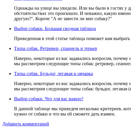
Однажды на улице вы увидели. Или вы были в гостях у д
обстоятельствах это произошло. И неважно, какую именно
другую?". Короче "А не завести ли мне собаку?"
Выбор собаки. Большая сводная таблица
Приведенная в этой статье таблица поможет вам выбрать 
Типы собак. Ретривер, спаниель и терьер
Наверно, некоторые из вас задавались вопросом, почему н
мы рассмотрим следующие типы собак: ретривер, спаниел
Типы собак. Бульдог, легавая и овчарка
Наверно, некоторые из вас задавались вопросом, почему н
мы рассмотрим следующие типы собак: бульдог, легавая (с
Выбор собаки. Что для вас важно?
В данной таблице мы приведем несколько критериев, кото
нужно от собаки и что вы ей сможете дать взамен.
Добавить комментарий