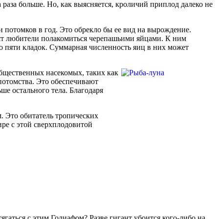
ва раза больше. Но, как выясняется, кроличий приплод далеко не
и потомков в год. Это обрекло бы ее вид на вырождение.
одят любители полакомиться черепашьими яйцами. К ним
 до пяти кладок. Суммарная численность яиц в них может
общественных насекомых, таких как
 потомства. Это обеспечивают
ше остального тела. Благодаря
м. Это обитатель тропических
ире с этой сверхплодовитой
тягаться с этим Голиафом? Разве гигант убоится кого-либо на