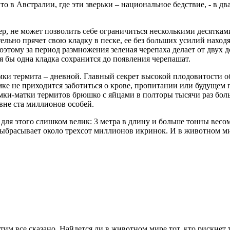
 то в Австралии, где эти зверьки – национальное бедствие, - в д
ер, не может позволить себе ограничиться несколькими десяткам
тельно прячет свою кладку в песке, ее без больших усилий нах
Поэтому за период размножения зеленая черепаха делает от двух
тя бы одна кладка сохранится до появления черепашат.
 самки термита – дневной. Главный секрет высокой плодовитости 
мке не приходится заботиться о крове, пропитании или будущем
амки-матки термитов брюшко с яйцами в полторы тысячи раз боль
вне ста миллионов особей.
для этого слишком велик: 3 метра в длину и больше тонны весо
выбрасывает около трехсот миллионов икринок. И в животном м
этим все сказано. Найдется ли в животном мире тот, кто рискнет 