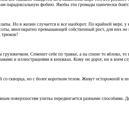
лонам парадоксальную фобию. Якобы эти громады панически боя
а лапы. Но в жизни случается и все наоборот. По крайней мере, 
высоты, многократно превышающей собственный рост, для них не 
х трюков?
грузовичком. Семенит себе по травке, а на спине то яблоко, то 
ами и иллюстрациями в книжках. Кому он дорог, ни в коем случа
 со скворца, но с более коротким телом. Живут осторожной и и
ным поверхностям улитка передвигается разными способами. Дви