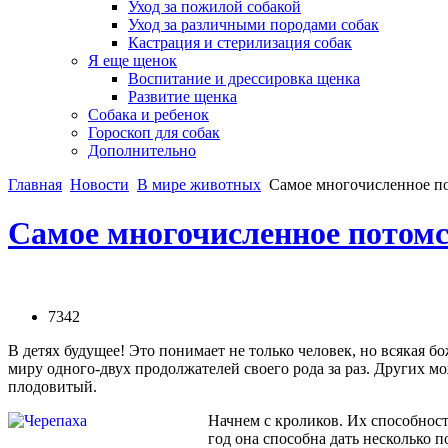
Уход за пожилой собакой
Уход за различными породами собак
Кастрация и стерилизация собак
Я еще щенок
Воспитание и дрессировка щенка
Развитие щенка
Собака и ребенок
Гороскоп для собак
Дополнительно
Главная
Новости
В мире животных
Самое многочисленное п
Самое многочисленное потом
7342
В детях будущее! Это понимает не только человек, но всякая б
миру одного-двух продолжателей своего рода за раз. Других м
плодовитый.
Начнем с кроликов. Их способност
год она способна дать несколько 