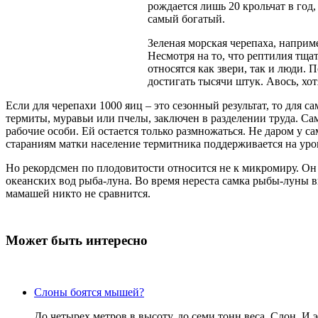
рождается лишь 20 крольчат в год,
самый богатый.
Зеленая морская черепаха, наприм
Несмотря на то, что рептилия тща
относятся как звери, так и люди. 
достигать тысячи штук. Авось, хо
Если для черепахи 1000 яиц – это сезонный результат, то для
термиты, муравьи или пчелы, заключен в разделении труда. Са
рабочие особи. Ей остается только размножаться. Не даром у с
стараниям матки население термитника поддерживается на уро
Но рекордсмен по плодовитости относится не к микромиру. Он 
океанских вод рыба-луна. Во время нереста самка рыбы-луны 
мамашей никто не сравнится.
Может быть интересно
Слоны боятся мышей?
До четырех метров в высоту, до семи тонн веса. Слон. И 