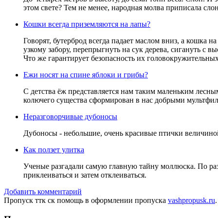
этом свете? Тем не менее, народная молва приписала с
Кошки всегда приземляются на лапы?
Говорят, бутерброд всегда падает маслом вниз, а кошка н
узкому забору, перепрыгнуть на сук дерева, сигануть с 
Что же гарантирует безопасность их головокружительны
Ежи носят на спине яблоки и грибы?
С детства ёж представляется нам таким маленьким лесным 
колючего существа сформирован в нас добрыми мультфильм
Неразговорчивые дубоносы
Дубоносы - небольшие, очень красивые птички величиной
Как ползет улитка
Ученые разгадали самую главную тайну моллюска. По раз
приклеиваться и затем отклеиваться.
Добавить комментарий
Пропуск ттк ск помощь в оформлении пропуска
vashpropusk.ru
.