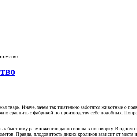
отомство
ство
ожья тварь. Иначе, зачем так тщательно заботятся животные о п
ожно сравнить с фабрикой по производству себе подобных. Попр
ь к быстрому размножению давно вошла в поговорку. В одном по
пометов. Правда, плодовитость диких кроликов зависит от места 