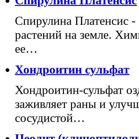
Спирулина Платенсис
Спирулина Платенсис -
растений на земле. Хим
ее…
Хондроитин сульфат
Хондроитин-сульфат озд
заживляет раны и улучш
сосудистой…
Цеолит (клиноптилоли